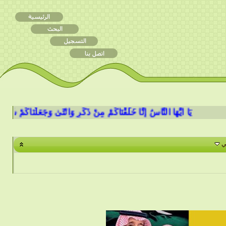
يَا أَيُّهَا النَّاسُ إِنَّا خَلَقْنَاكُمْ مِنْ ذَكَرٍ وَأُنْثَىٰ وَجَعَلْنَاكُمْ شُعُوبًا وَقَ
ي