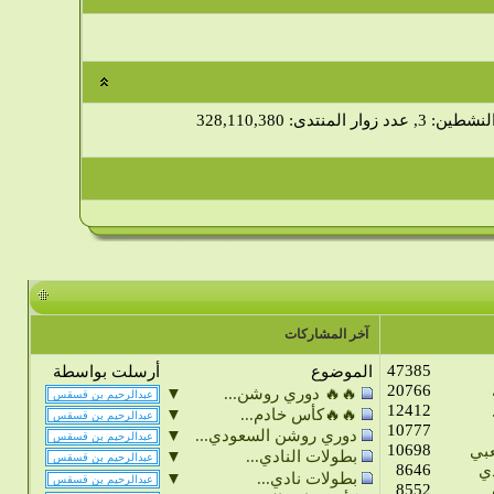
 زوار المنتدى: 328,110,380
آخر المشاركات
47385
الموضوع
أرسلت بواسطة
20766
▼
🔥🔥 دوري روشن...
12412
▼
🔥🔥كأس خادم...
10777
▼
دوري روشن السعودي...
10698
عبي
▼
بطولات النادي...
8646
ي
▼
بطولات نادي...
8552
..