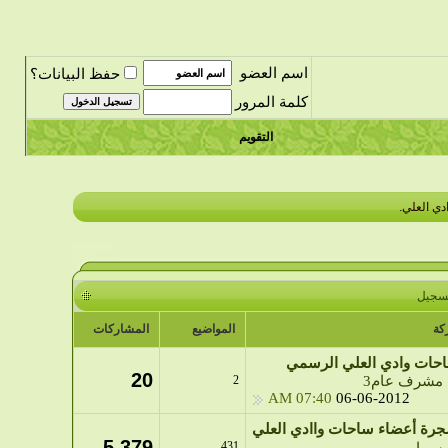
اسم العضو
حفظ البيانات؟
كلمة المرور
التقويم
دي العلي.
تسجيل
كة
المواضيع
المشاركات
حات وادي العلي الرسمي
20
مشرف عام3
2
07:40 AM
06-06-2012
رة أعضاء ساحات واادي العلي
5,379
431
سما