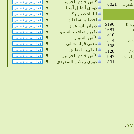
▼
كأس خادم الحرمين...
6821
عر...
▼
دوري أبطال آسيا...
▼
اللواء طيار ركن...
▼
احصائية ساحات...
5196
د !!
▼
ديوان الشاعر (...
1681
...
▼
تكريم صاحب السمو...
1410
▼
كأس السوبر...
1314
دك
▼
معنى قوله تعالى...
1308
▼
التكبير المطلق...
1128
▼
كأس خادم الحرمين...
947
حات...
▼
دوري روشن السعودي...
801
.
.