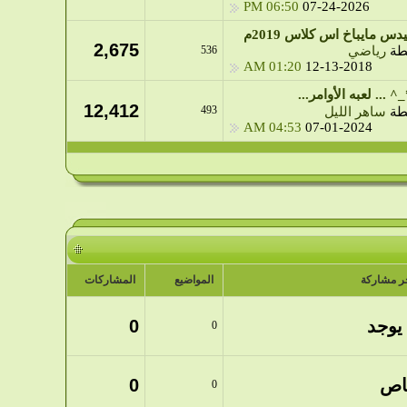
06:50 PM
07-24-2026
س مايباخ اس كلاس 2019م
2,675
طة
رياضي
536
01:20 AM
12-13-2018
_^ ... لعبه الأوامر...
12,412
493
طة
ساهر الليل
04:53 AM
07-01-2024
ر مشاركة
المواضيع
المشاركات
 يوجد
0
0
اص
0
0