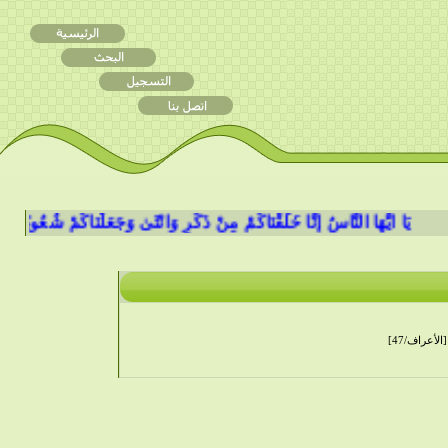
ا أَيُّهَا النَّاسُ إِنَّا خَلَقْنَاكُمْ مِنْ ذَكَرٍ وَأُنْثَىٰ وَجَعَلْنَاكُمْ شُعُوبًا وَقَبَائِلَ لِتَ
نَ) [الأعراف/47]