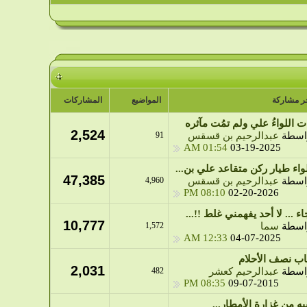
ر مشاركة
المواضيع
المشاركات
ت اللواءُ علي ولم تمُت مآثره
2,524
اسطة
عبدالرحيم بن قسقس
91
01:54 AM
03-19-2025
لواء طيار ركن متقاعد علي بن...
47,385
اسطة
عبدالرحيم بن قسقس
4,960
08:10 PM
02-20-2026
اء ... لا أحد يفهمني غلط !!...
10,777
اسطة
سما
1,572
12:33 AM
04-07-2025
اب نصف الأحلام
2,031
اسطة
عبدالرحيم كعشر
482
08:35 PM
09-07-2015
بيه من غزارة الأمطار...