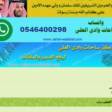
عه
التعليمـــات