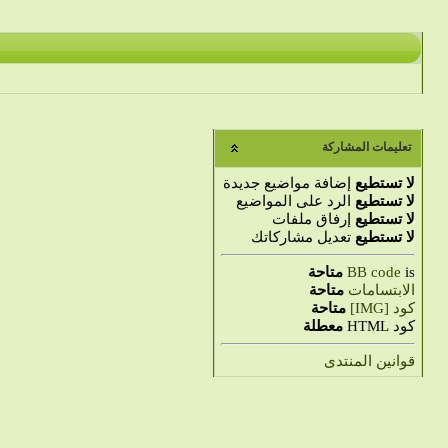
تعليمات المشاركة
لا تستطيع
إضافة مواضيع جديدة
لا تستطيع
الرد على المواضيع
لا تستطيع
إرفاق ملفات
لا تستطيع
تعديل مشاركاتك
is
BB code
متاحة
الابتسامات
متاحة
كود [IMG]
متاحة
كود HTML
معطلة
قوانين المنتدى