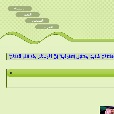
كُمْ شُعُوبًا وَقَبَائِلَ لِتَعَارَفُوا ۚ إِنَّ أَكْرَمَكُمْ عِنْدَ اللَّهِ أَتْقَاكُمْ ۚ إِنَّ اللَّهَ 