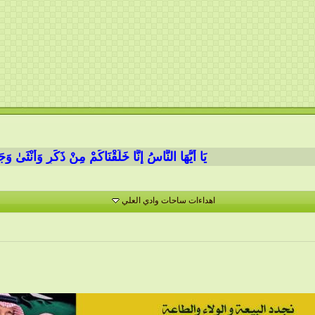
يَا أَيُّهَا النَّاسُ إِنَّا خَلَقْنَاكُمْ مِنْ ذَكَرٍ وَأُنْثَىٰ وَجَعَلْنَا
اهداءات ساحات وادي العلي