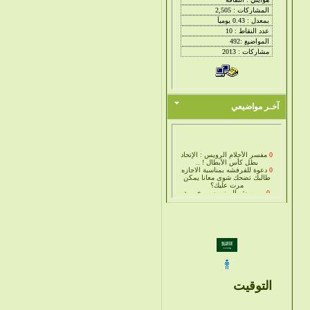
آخـر مواضيعي
0
مفسر الأحلام الرويس : الإتحاد
بطل كأس الأبطال ! ..
0
دعوة للفرفشه بمناسبة الاجازه
طالبك تضحك شوى معانا يمكن
مرت عليك؟
0
بــــورش الـــنــــســــخـــــة
الــــخـــــاصّـــــــة -
صــــــــــــــــــور
0
احتراق قارب نزهة بشرم ينبع
بالصور . . .
0
قيادتنا الحكيمه تعزي الاستاذ
عبدالرحيم قسقس بوفاة والدته
يرحمها الله
التوقيت