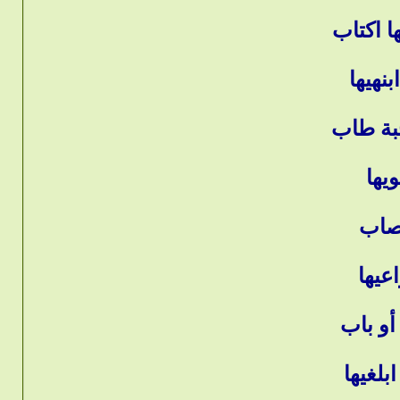
 اكتاب
نهيها
حبة طاب
ويها
نصاب
عيها
و باب
لغيها