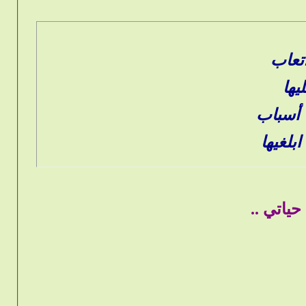
اتعاب
يها
 أسباب
بلغيها
حياتي ..