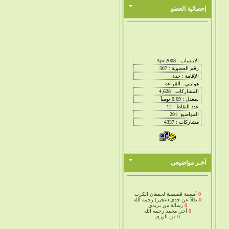
إحصائية العضو
آخـر مواضيعي
0
أمسية قصصية لجمعان الكرت
0
نقلآ عن جدي (عجير) رحمه الله
0
رسالة من بريدي
0
أخي محمد رحمه الله
0
فن الورق