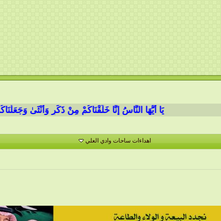
يَا أَيُّهَا النَّاسُ إِنَّا خَلَقْنَاكُمْ مِنْ ذَكَرٍ وَأُنْثَىٰ وَجَعَلْنَاكُمْ شُعُوبً
اهداءات ساحات وادي العلي