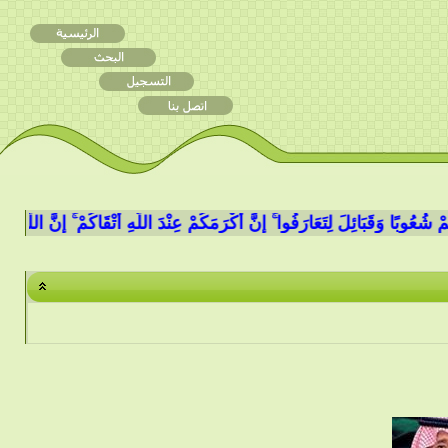
ا وَقَبَائِلَ لِتَعَارَفُوا ۚ إِنَّ أَكْرَمَكُمْ عِنْدَ اللَّهِ أَتْقَاكُمْ ۚ إِنَّ اللَّهَ عَلِيمٌ خَبِي