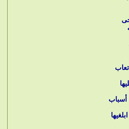
حى
تعاب
يها
 أسباب
لغيها