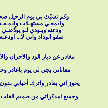
وكم تشبّث بي يوم الرحيل ض
وادمعـي مستهـلات وادمـعـه
ودعته وبـودي لـو يودّعنـي
صفو الوداد واني لا... اودعـه
مغادر عن ديار الود والاحزان والا
معاناتي يجي لي يوم باغادر وخل
يجوز اني بغادر واترك أحبابي بدون
وجميع امذكراتي من صميم القلب اب